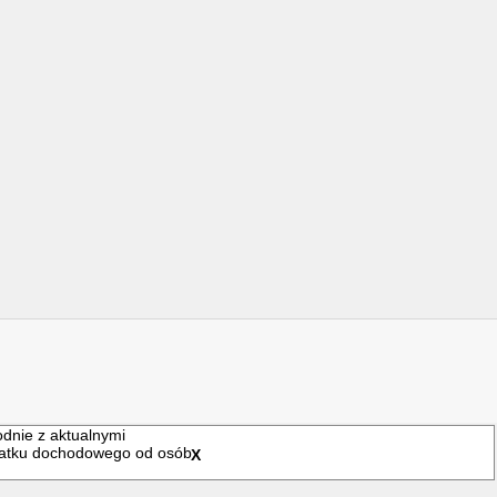
branej organizacji pożytku publicznego.
datku dochodowego od osób fizycznych.
odnie z aktualnymi
odatku dochodowego od osób
X