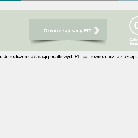
swoją
deklarację
podatkową
w
5
minut.
u do rozliczeń deklaracji podatkowych PIT jest równoznaczne z akcept
WIN-02