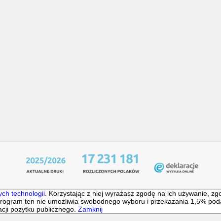
yboru i przekazania 1,5% podatku dochodowego od osób fizycznych wy
any/współfinansowany ze środków finansowych pochodzących z 1,5% po
ych technologii
. Korzystając z niej wyrażasz zgodę na ich używanie, zg
 Program ten nie umożliwia swobodnego wyboru i przekazania 1,5% p
acji pożytku publicznego.
Zamknij