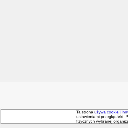
Program ten nie umożliwia swobodnego w
Materiał promocyjny został sfinansow
Ta strona
używa cookie i inn
ustawieniami przeglądarki.
fizycznych wybranej organiz