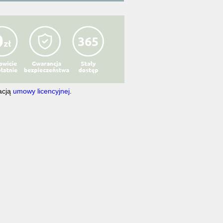
acją
umowy licencyjnej
.